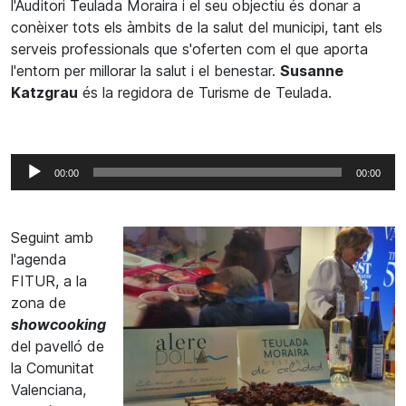
l'Auditori Teulada Moraira i el seu objectiu és donar a
conèixer tots els àmbits de la salut del municipi, tant els
serveis professionals que s'oferten com el que aporta
l'entorn per millorar la salut i el benestar.
Susanne
Katzgrau
és la regidora de Turisme de Teulada.
Reproductor
00:00
00:00
d'àudio
Seguint amb
l'agenda
FITUR, a la
zona de
showcooking
del pavelló de
la Comunitat
Valenciana,