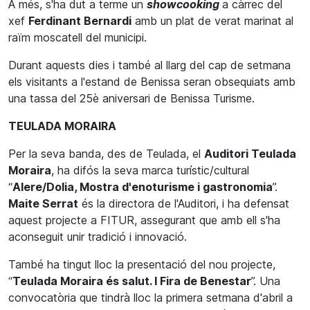
A més, s'ha dut a terme un
showcooking
a càrrec del
xef
Ferdinant Bernardi
amb un plat de verat marinat al
raïm moscatell del municipi.
Durant aquests dies i també al llarg del cap de setmana
els visitants a l'estand de Benissa seran obsequiats amb
una tassa del 25è aniversari de Benissa Turisme.
TEULADA MORAIRA
Per la seva banda, des de Teulada, el
Auditori Teulada
Moraira
, ha difós la seva marca turístic/cultural
“
Alere/Dolia, Mostra d'enoturisme i gastronomia
”.
Maite Serrat
és la directora de l'Auditori, i ha defensat
aquest projecte a FITUR, assegurant que amb ell s'ha
aconseguit unir tradició i innovació.
També ha tingut lloc la presentació del nou projecte,
“
Teulada Moraira és salut. I Fira de Benestar
”. Una
convocatòria que tindrà lloc la primera setmana d'abril a