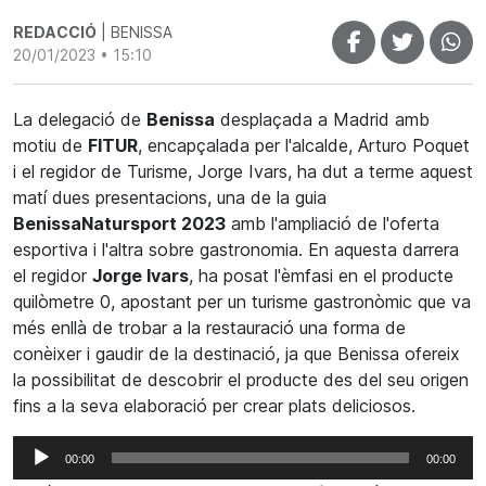
REDACCIÓ
| BENISSA
20/01/2023 • 15:10
La delegació de
Benissa
desplaçada a Madrid amb
motiu de
FITUR
, encapçalada per l'alcalde, Arturo Poquet
i el regidor de Turisme, Jorge Ivars, ha dut a terme aquest
matí dues presentacions, una de la guia
BenissaNatursport 2023
amb l'ampliació de l'oferta
esportiva i l'altra sobre gastronomia. En aquesta darrera
el regidor
Jorge Ivars
, ha posat l'èmfasi en el producte
quilòmetre 0, apostant per un turisme gastronòmic que va
més enllà de trobar a la restauració una forma de
conèixer i gaudir de la destinació, ja que Benissa ofereix
la possibilitat de descobrir el producte des del seu origen
fins a la seva elaboració per crear plats deliciosos.
Reproductor
00:00
00:00
d'àudio