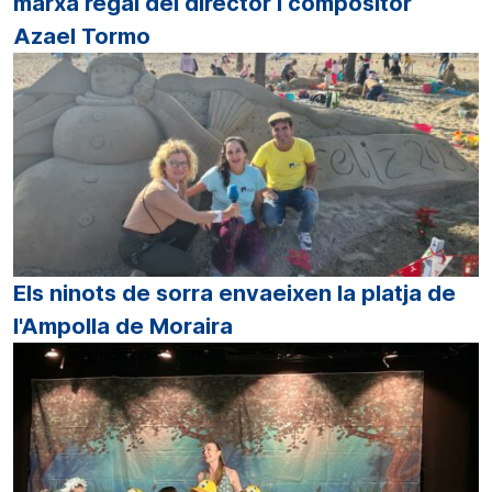
marxa regal del director i compositor
Azael Tormo
Els ninots de sorra envaeixen la platja de
l'Ampolla de Moraira