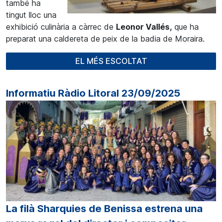
també ha
tingut lloc una
exhibició culinària a càrrec de
Leonor Vallés,
que ha
preparat una caldereta de peix de la badia de Moraira.
EL MÉS ESCOLTAT
Informatiu Ràdio Litoral 23/09/2025
La filà Sharquies de Benissa estrena una