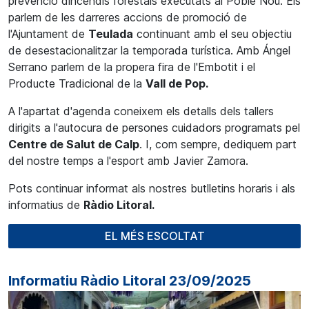
prevenció dincendis forestals executats al Poble Nou. Els
parlem de les darreres accions de promoció de
l'Ajuntament de
Teulada
continuant amb el seu objectiu
de desestacionalitzar la temporada turística. Amb Ángel
Serrano parlem de la propera fira de l'Embotit i el
Producte Tradicional de la
Vall de Pop.
A l'apartat d'agenda coneixem els detalls dels tallers
dirigits a l'autocura de persones cuidadors programats pel
Centre de Salut de Calp
. I, com sempre, dediquem part
del nostre temps a l'esport amb Javier Zamora.
Pots continuar informat als nostres butlletins horaris i als
informatius de
Ràdio Litoral.
EL MÉS ESCOLTAT
Informatiu Ràdio Litoral 23/09/2025