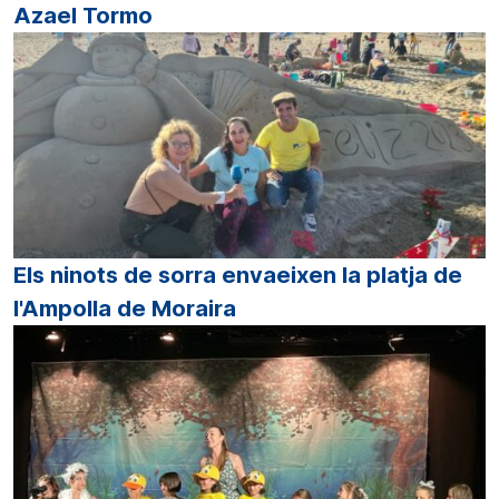
Azael Tormo
Els ninots de sorra envaeixen la platja de
l'Ampolla de Moraira