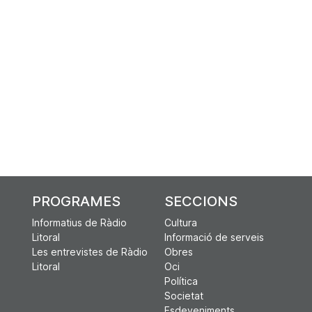
PROGRAMES
SECCIONS
Informatius de Ràdio
Cultura
Litoral
Informació de serveis
Les entrevistes de Ràdio
Obres
Litoral
Oci
Política
Societat
Esdeveniments