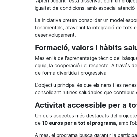
“Apren Jugant” està dissenyat com un projec
igualtat de condicions, amb especial atenció a
La iniciativa pretén consolidar un model esport
fonamentals, afavorint la integració de tots e
desenvolupament.
Formació, valors i hàbits sa
Més enllà de l'aprenentatge tècnic del bàsque
equip, la cooperació i el respecte. A través de
de forma divertida i progressiva.
L'objectiu principal és que els nens i les ne
consolidant rutines saludables que contribueix
Activitat accessible per a to
Un dels aspectes més destacats del projecte n'
de
10 euros per a tot el programa
, amb l'ob
A més, el programa busca garantir la participa