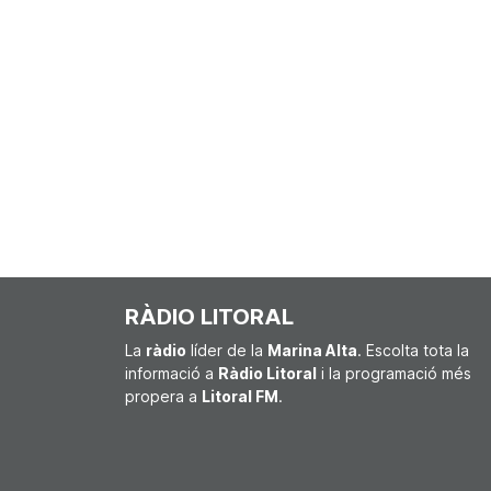
RÀDIO LITORAL
La
ràdio
líder de la
Marina Alta
. Escolta tota la
informació a
Ràdio Litoral
i la programació més
propera a
Litoral FM
.