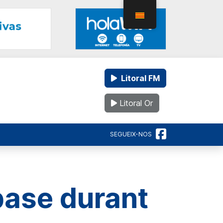
Litoral FM
Litoral Or
SEGUEIX-NOS
base durant