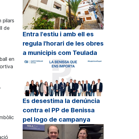
 pilars
ll de
Entra l'estiu i amb ell es
regula l'horari de les obres
a municipis com Teulada
ball en
ortiva
,
Es desestima la denúncia
contra el PP de Benissa
imbòlic
pel logo de campanya
ació