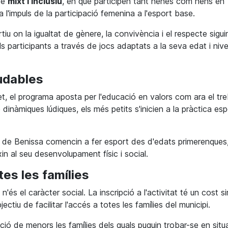
te
mixt i inclusiu
, en què participen tant nenes com nens en
 l'impuls de la participació femenina a l'esport base.
iu on la igualtat de gènere, la convivència i el respecte siguin
ls participants a través de jocs adaptats a la seva edat i nive
ludables
t, el programa aposta per l'educació en valors com ara el tre
 dinàmiques lúdiques, els més petits s'inicien a la pràctica esp
nes de Benissa comencin a fer esport des d'edats primerenques
in al seu desenvolupament físic i social.
tes les famílies
és el caràcter social. La inscripció a l'activitat té un cost s
jectiu de facilitar l'accés a totes les famílies del municipi.
ció de menors les famílies dels quals puguin trobar-se en situ