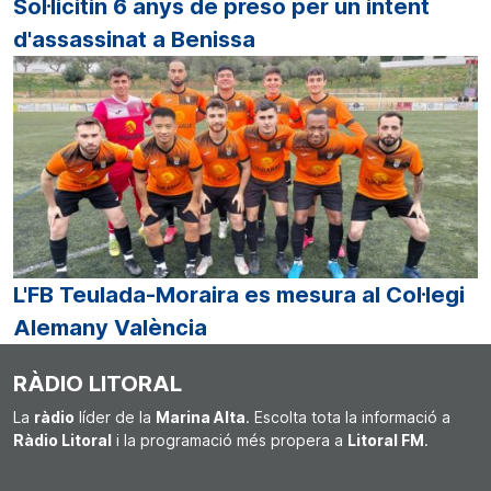
Sol·licitin 6 anys de presó per un intent
d'assassinat a Benissa
L'FB Teulada-Moraira es mesura al Col·legi
Alemany València
RÀDIO LITORAL
La
ràdio
líder de la
Marina Alta
. Escolta tota la informació a
Ràdio Litoral
i la programació més propera a
Litoral FM
.