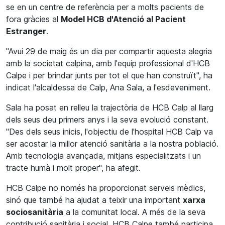
se en un centre de referència per a molts pacients de
fora gràcies al
Model HCB d'Atenció al Pacient
Estranger
.
"Avui 29 de maig és un dia per compartir aquesta alegria
amb la societat calpina, amb l'equip professional d'HCB
Calpe i per brindar junts per tot el que han construït", ha
indicat l'alcaldessa de Calp, Ana Sala, a l'esdeveniment.
Sala ha posat en relleu la trajectòria de HCB Calp al llarg
dels seus deu primers anys i la seva evolució constant.
"Des dels seus inicis, l'objectiu de l'hospital HCB Calp va
ser acostar la millor atenció sanitària a la nostra població.
Amb tecnologia avançada, mitjans especialitzats i un
tracte humà i molt proper", ha afegit.
HCB Calpe no només ha proporcionat serveis mèdics,
sinó que també ha ajudat a teixir una important
xarxa
sociosanitària
a la comunitat local. A més de la seva
contribució sanitària i social, HCB Calpe també participa