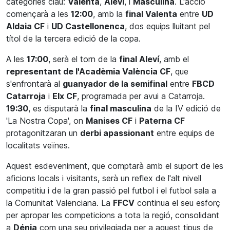
categories clau:
Valenta
,
Aleví
, i
Masculina
. L'acció
començarà a les
12:00
, amb la
final Valenta
entre
UD
Aldaia CF
i
UD Castellonenca
, dos equips lluitant pel
títol de la tercera edició de la copa.
A les
17:00
, serà el torn de la
final Aleví
, amb el
representant de l'Acadèmia València CF
, que
s'enfrontarà al
guanyador de la semifinal
entre
FBCD
Catarroja
i
Elx CF
, programada per avui a Catarroja.
19:30
, es disputarà la
final masculina
de la IV edició de
'La Nostra Copa', on
Manises CF
i
Paterna CF
protagonitzaran un
derbi apassionant
entre equips de
localitats veïnes.
Aquest esdeveniment, que comptarà amb el suport de les
aficions locals i visitants, serà un reflex de l'alt nivell
competitiu i de la gran passió pel futbol i el futbol sala a
la Comunitat Valenciana. La
FFCV
continua el seu esforç
per apropar les competicions a tota la regió, consolidant
a
Dénia
com una seu privilegiada per a aquest tipus de