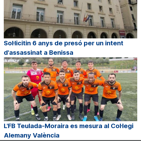
Sol·licitin 6 anys de presó per un intent
d'assassinat a Benissa
L'FB Teulada-Moraira es mesura al Col·legi
Alemany València