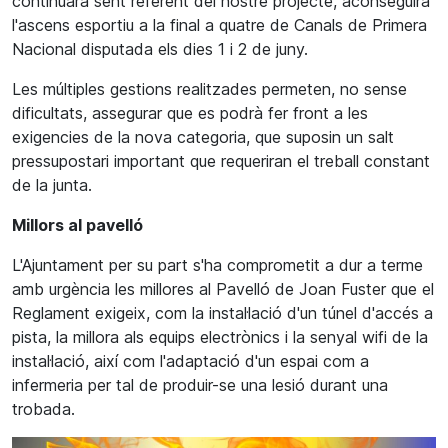
continuarà sent referent del nostre projecte, aconseguirà
l'ascens esportiu a la final a quatre de Canals de Primera
Nacional disputada els dies 1 i 2 de juny.
Les múltiples gestions realitzades permeten, no sense
dificultats, assegurar que es podrà fer front a les
exigencies de la nova categoria, que suposin un salt
pressupostari important que requeriran el treball constant
de la junta.
Millors al pavelló
L'Ajuntament per su part s'ha comprometit a dur a terme
amb urgència les millores al Pavelló de Joan Fuster que el
Reglament exigeix, com la instal·lació d'un túnel d'accés a
pista, la millora als equips electrònics i la senyal wifi de la
instal·lació, així com l'adaptació d'un espai com a
infermeria per tal de produir-se una lesió durant una
trobada.