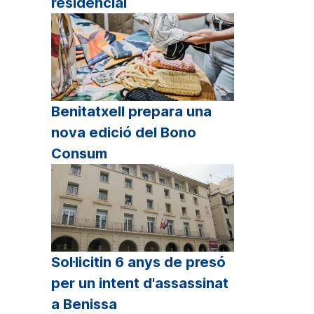
residencial
Benitatxell prepara una
nova edició del Bono
Consum
Sol·licitin 6 anys de presó
per un intent d'assassinat
a Benissa