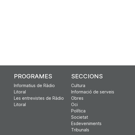
PROGRAMES
SECCIONS
Informatius de Ràdio
Cultura
Litoral
Informació de serveis
Les entrevistes de Ràdio
Obres
Litoral
Oci
Política
Societat
Esdeveniments
Tribunals