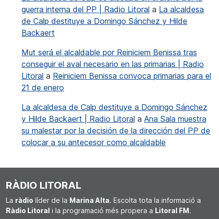
guerra interna del PP | Radio Litoral
a
La alcaldesa
de Calp destituye a Domingo Sánchez y Hilde
Backaert
Mut será el alcaldable por Reiniciem Benissa tras
conseguir el aval necesario en las primarias | Radio
Litoral
a
Reiniciem Benissa convoca primarias para el
21 de enero
La alcaldesa de Calp destituye a Domingo Sánchez
y Hilde Backaert | Radio Litoral
a
Ana Sala muestra
su malestar por la decisión de la dirección del PP de
colocar a su antecesor como alcaldable
RÀDIO LITORAL
La
ràdio
líder de la
Marina Alta
. Escolta tota la informació a
Ràdio Litoral
i la programació més propera a
Litoral FM
.