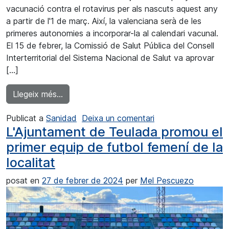
vacunació contra el rotavirus per als nascuts aquest any
a partir de l'1 de març. Així, la valenciana serà de les
primeres autonomies a incorporar-la al calendari vacunal.
El 15 de febrer, la Comissió de Salut Pública del Consell
Interterritorial del Sistema Nacional de Salut va aprovar
[…]
from L'1 de març arrenca la vacunació contra
Llegeix més…
a El 1 de marzo arra
Publicat a
Sanidad
Deixa un comentari
L'Ajuntament de Teulada promou el
primer equip de futbol femení de la
localitat
posat en
27 de febrer de 2024
per
Mel Pescuezo