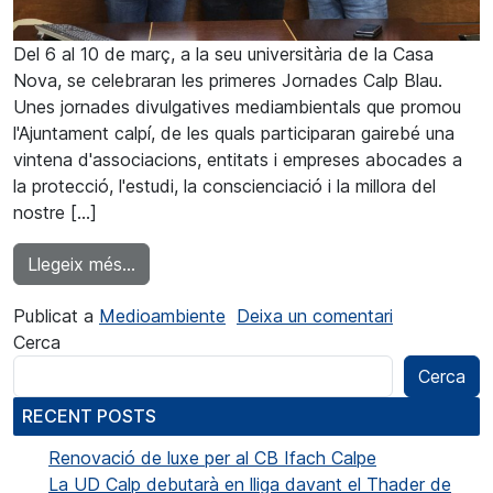
Del 6 al 10 de març, a la seu universitària de la Casa
Nova, se celebraran les primeres Jornades Calp Blau.
Unes jornades divulgatives mediambientals que promou
l'Ajuntament calpí, de les quals participaran gairebé una
vintena d'associacions, entitats i empreses abocades a
la protecció, l'estudi, la conscienciació i la millora del
nostre […]
from Presenten les Jornades Calp Blau, quatr
Llegeix més…
a Presentan 
Publicat a
Medioambiente
Deixa un comentari
Cerca
Cerca
RECENT POSTS
Renovació de luxe per al CB Ifach Calpe
La UD Calp debutarà en lliga davant el Thader de