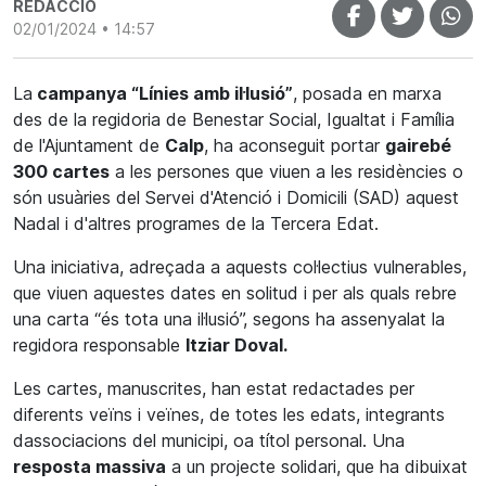
REDACCIÓ
02/01/2024 • 14:57
La
campanya “Línies amb il·lusió”
, posada en marxa
des de la regidoria de Benestar Social, Igualtat i Família
de l'Ajuntament de
Calp
, ha aconseguit portar
gairebé
300 cartes
a les persones que viuen a les residències o
són usuàries del Servei d'Atenció i Domicili (SAD) aquest
Nadal i d'altres programes de la Tercera Edat.
Una iniciativa, adreçada a aquests col·lectius vulnerables,
que viuen aquestes dates en solitud i per als quals rebre
una carta “és tota una il·lusió”, segons ha assenyalat la
regidora responsable
Itziar Doval.
Les cartes, manuscrites, han estat redactades per
diferents veïns i veïnes, de totes les edats, integrants
dassociacions del municipi, oa títol personal. Una
resposta massiva
a un projecte solidari, que ha dibuixat