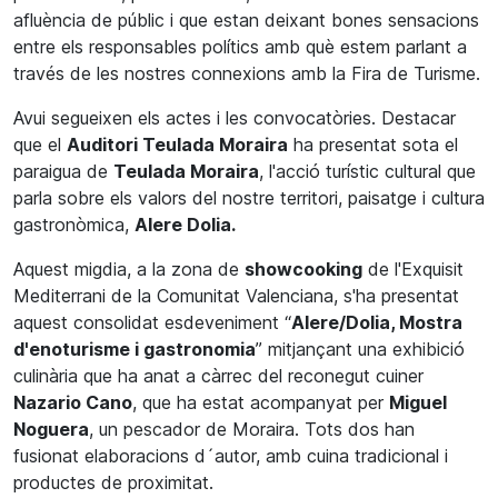
afluència de públic i que estan deixant bones sensacions
entre els responsables polítics amb què estem parlant a
través de les nostres connexions amb la Fira de Turisme.
Avui segueixen els actes i les convocatòries. Destacar
que el
Auditori Teulada Moraira
ha presentat sota el
paraigua de
Teulada Moraira
, l'acció turístic cultural que
parla sobre els valors del nostre territori, paisatge i cultura
gastronòmica,
Alere Dolia.
Aquest migdia, a la zona de
showcooking
de l'Exquisit
Mediterrani de la Comunitat Valenciana, s'ha presentat
aquest consolidat esdeveniment “
Alere/Dolia, Mostra
d'enoturisme i gastronomia
” mitjançant una exhibició
culinària que ha anat a càrrec del reconegut cuiner
Nazario Cano
, que ha estat acompanyat per
Miguel
Noguera
, un pescador de Moraira. Tots dos han
fusionat elaboracions d´autor, amb cuina tradicional i
productes de proximitat.