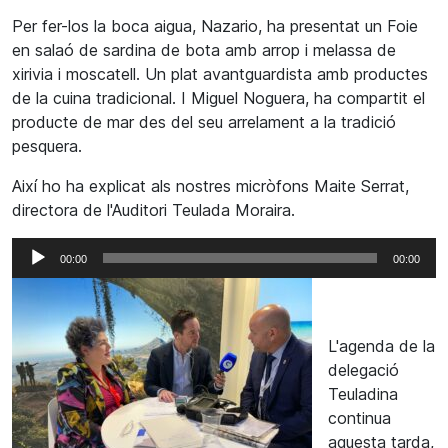
Per fer-los la boca aigua, Nazario, ha presentat un Foie
en salaó de sardina de bota amb arrop i melassa de
xirivia i moscatell. Un plat avantguardista amb productes
de la cuina tradicional. I Miguel Noguera, ha compartit el
producte de mar des del seu arrelament a la tradició
pesquera.
Així ho ha explicat als nostres micròfons Maite Serrat,
directora de l'Auditori Teulada Moraira.
Reproductor
00:00
00:00
d'àudio
L'agenda de la
delegació
Teuladina
continua
aquesta tarda,