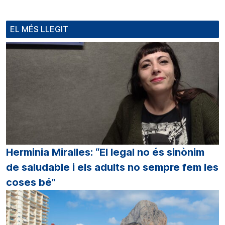
EL MÉS LLEGIT
Herminia Miralles: “El legal no és sinònim
de saludable i els adults no sempre fem les
coses bé”