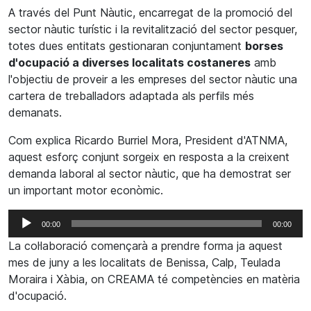
A través del Punt Nàutic, encarregat de la promoció del
sector nàutic turístic i la revitalització del sector pesquer,
totes dues entitats gestionaran conjuntament
borses
d'ocupació a diverses localitats costaneres
amb
l'objectiu de proveir a les empreses del sector nàutic una
cartera de treballadors adaptada als perfils més
demanats.
Com explica Ricardo Burriel Mora, President d'ATNMA,
aquest esforç conjunt sorgeix en resposta a la creixent
demanda laboral al sector nàutic, que ha demostrat ser
un important motor econòmic.
Reproductor
00:00
00:00
d'àudio
La col·laboració començarà a prendre forma ja aquest
mes de juny a les localitats de Benissa, Calp, Teulada
Moraira i Xàbia, on CREAMA té competències en matèria
d'ocupació.