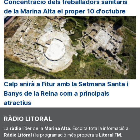
Concentració dels treballadors sanitaris
de la Marina Alta el proper 10 d'octubre
Calp anirà a Fitur amb la Setmana Santa i
Banys de la Reina com a principals
atractius
RÀDIO LITORAL
La
ràdio
líder de la
Marina Alta
. Escolta tota la informació a
Ràdio Litoral
i la programació més propera a
Litoral FM
.