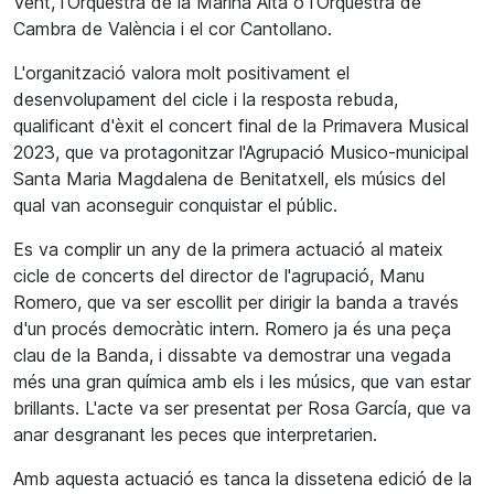
Vent, l'Orquestra de la Marina Alta o l'Orquestra de
Cambra de València i el cor Cantollano.
L'organització valora molt positivament el
desenvolupament del cicle i la resposta rebuda,
qualificant d'èxit el concert final de la Primavera Musical
2023, que va protagonitzar l'Agrupació Musico-municipal
Santa Maria Magdalena de Benitatxell, els músics del
qual van aconseguir conquistar el públic.
Es va complir un any de la primera actuació al mateix
cicle de concerts del director de l'agrupació, Manu
Romero, que va ser escollit per dirigir la banda a través
d'un procés democràtic intern. Romero ja és una peça
clau de la Banda, i dissabte va demostrar una vegada
més una gran química amb els i les músics, que van estar
brillants. L'acte va ser presentat per Rosa García, que va
anar desgranant les peces que interpretarien.
Amb aquesta actuació es tanca la dissetena edició de la