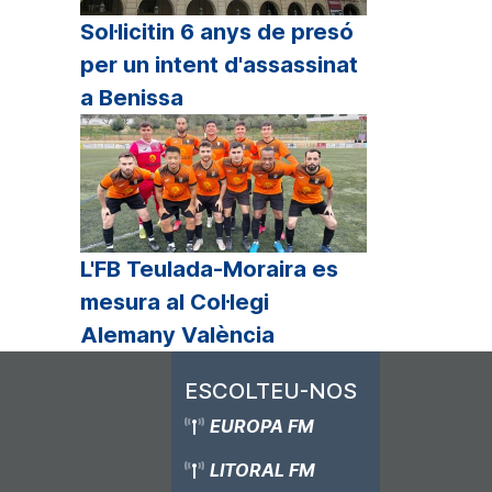
Sol·licitin 6 anys de presó
per un intent d'assassinat
a Benissa
L'FB Teulada-Moraira es
mesura al Col·legi
Alemany València
ESCOLTEU-NOS
EUROPA FM
LITORAL FM