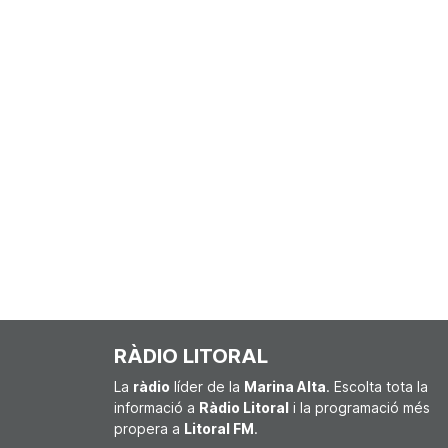
RÀDIO LITORAL
La
ràdio
líder de la
Marina Alta
. Escolta tota la
informació a
Ràdio Litoral
i la programació més
propera a
Litoral FM
.