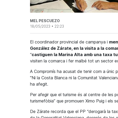
MEL PESCUEZO
18/05/2023 • 22:23
El coordinador provincial de campanya i
memb
González de Zárate, en la visita a la coma
“
castiguen la Marina Alta amb una taxa tu
visiten la comarca i fer malbé tot un sector 
A Compromís ha acusat de tenir com a únic pla p
"Ni la Costa Blanca ni la Comunitat Valencian
ha afegit.
Per afegir que el turisme és al centre de les p
turismefòbia” que promouen Ximo Puig i els se
De Zárate recorda que el PP “derogarà la tax
de la Generalitat Valenciana, després de les 