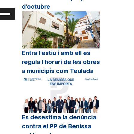
d'octubre
eu
rvir
s
cles
etxa
Entra l'estiu i amb ell es
p
regula l'horari de les obres
unt/cap
all
a municipis com Teulada
r
crementar
sminuir
Es desestima la denúncia
lum.
contra el PP de Benissa