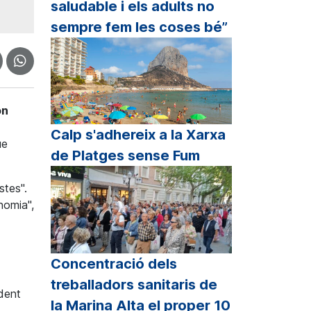
saludable i els adults no
sempre fem les coses bé”
ón
Calp s'adhereix a la Xarxa
ue
de Platges sense Fum
stes".
nomia",
Concentració dels
treballadors sanitaris de
dent
la Marina Alta el proper 10