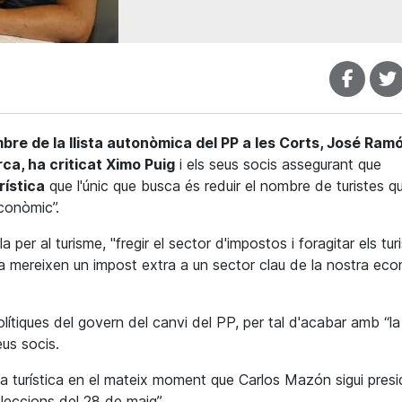
re de la llista autonòmica del PP a les Corts, José Ram
rca, ha criticat Ximo Puig
i els seus socis assegurant que
rística
que l'únic que busca és reduir el nombre de turistes q
econòmic”.
er al turisme, "fregir el sector d'impostos i foragitar els turi
a mereixen un impost extra a un sector clau de la nostra eco
olítiques del govern del canvi del PP, per tal d'acabar amb “la
us socis.
a turística en el mateix moment que Carlos Mazón sigui presi
eleccions del 28 de maig”.