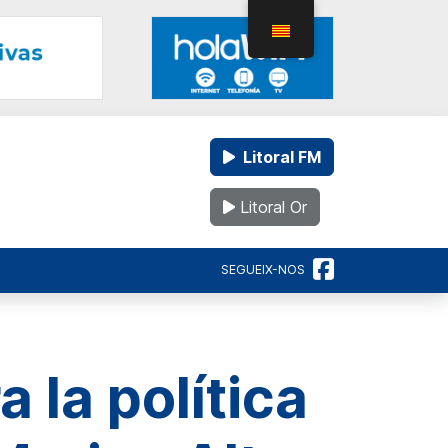
Litoral FM
Litoral Or
SEGUEIX-NOS
 la política