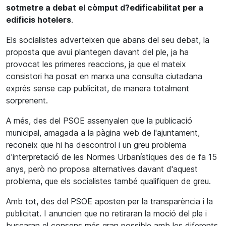
sotmetre a debat el còmput d?edificabilitat per a
edificis hotelers
.
Els socialistes adverteixen que abans del seu debat, la
proposta que avui plantegen davant del ple, ja ha
provocat les primeres reaccions, ja que el mateix
consistori ha posat en marxa una consulta ciutadana
exprés sense cap publicitat, de manera totalment
sorprenent.
A més, des del PSOE assenyalen que la publicació
municipal, amagada a la pàgina web de l'ajuntament,
reconeix que hi ha descontrol i un greu problema
d'interpretació de les Normes Urbanístiques des de fa 15
anys, però no proposa alternatives davant d'aquest
problema, que els socialistes també qualifiquen de greu.
Amb tot, des del PSOE aposten per la transparència i la
publicitat. I anuncien que no retiraran la moció del ple i
buscaran el consens més gran possible amb les diferents