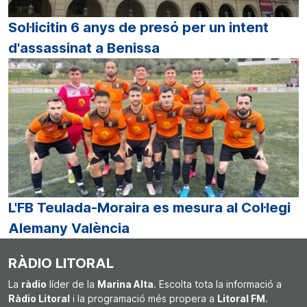
Sol·licitin 6 anys de presó per un intent
d'assassinat a Benissa
L'FB Teulada-Moraira es mesura al Col·legi
Alemany València
RÀDIO LITORAL
La
ràdio
líder de la
Marina Alta
. Escolta tota la informació a
Ràdio Litoral
i la programació més propera a
Litoral FM
.