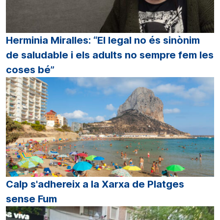
Herminia Miralles: “El legal no és sinònim
de saludable i els adults no sempre fem les
coses bé”
Calp s'adhereix a la Xarxa de Platges
sense Fum