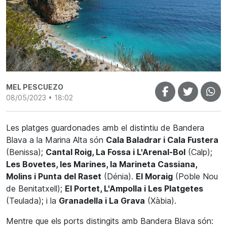
MEL PESCUEZO
08/05/2023 • 18:02
Les platges guardonades amb el distintiu de
Bandera
Blava
a la Marina Alta són
Cala Baladrar i Cala Fustera
(Benissa);
Cantal Roig, La Fossa i L'Arenal-Bol
(Calp);
Les Bovetes, les Marines, la Marineta Cassiana,
Molins i Punta del Raset
(Dénia).
El Moraig
(Poble Nou
de Benitatxell);
El Portet, L'Ampolla i Les Platgetes
(Teulada); i la
Granadella i La Grava
(Xàbia).
Mentre que els ports distingits amb Bandera Blava són: