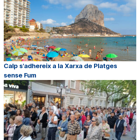
Calp s'adhereix a la Xarxa de Platges
sense Fum