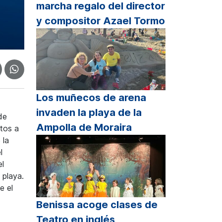
marcha regalo del director
y compositor Azael Tormo
Los muñecos de arena
invaden la playa de la
de
Ampolla de Moraira
ntos a
 la
l
el
 playa.
e el
Benissa acoge clases de
Teatro en inglés