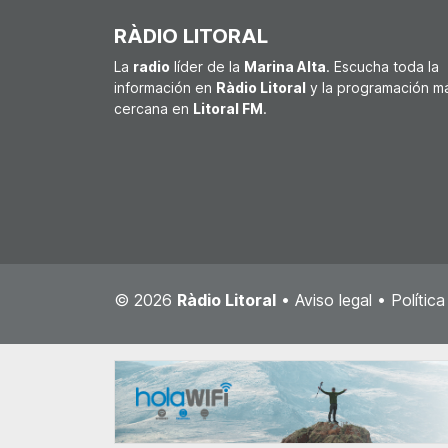
RÀDIO LITORAL
La
radio
líder de la
Marina Alta
. Escucha toda la
información en
Ràdio Litoral
y la programación m
cercana en
Litoral FM
.
© 2026
Ràdio Litoral
•
Aviso legal
•
Polític