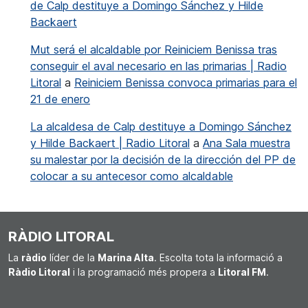
de Calp destituye a Domingo Sánchez y Hilde
Backaert
Mut será el alcaldable por Reiniciem Benissa tras
conseguir el aval necesario en las primarias | Radio
Litoral
a
Reiniciem Benissa convoca primarias para el
21 de enero
La alcaldesa de Calp destituye a Domingo Sánchez
y Hilde Backaert | Radio Litoral
a
Ana Sala muestra
su malestar por la decisión de la dirección del PP de
colocar a su antecesor como alcaldable
RÀDIO LITORAL
La
ràdio
líder de la
Marina Alta
. Escolta tota la informació a
Ràdio Litoral
i la programació més propera a
Litoral FM
.