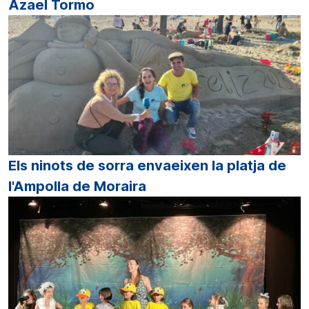
Azael Tormo
Els ninots de sorra envaeixen la platja de
l'Ampolla de Moraira