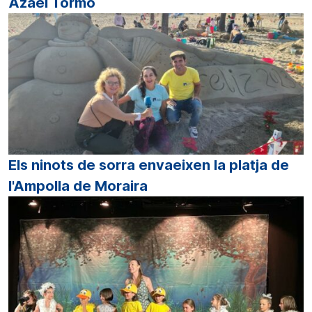
Azael Tormo
Els ninots de sorra envaeixen la platja de
l'Ampolla de Moraira