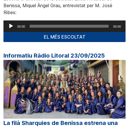
Benissa, Miquel Àngel Grau, entrevistat per M. José
Ribes:
Reproductor
00:00
00:00
d'àudio
EL MÉS ESCOLTAT
Informatiu Ràdio Litoral 23/09/2025
La filà Sharquies de Benissa estrena una