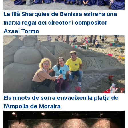
La filà Sharquies de Benissa estrena una
marxa regal del director i compositor
Azael Tormo
Els ninots de sorra envaeixen la platja de
l'Ampolla de Moraira