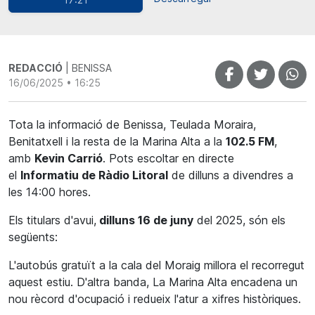
REDACCIÓ
| BENISSA
16/06/2025 • 16:25
Tota la informació de Benissa, Teulada Moraira,
Benitatxell i la resta de la Marina Alta a la
102.5 FM
,
amb
Kevin Carrió
. Pots escoltar en directe
el
Informatiu de Ràdio Litoral
de dilluns a divendres a
les 14:00 hores.
Els titulars d'avui,
dilluns 16 de juny
del 2025, són els
següents:
L'autobús gratuït a la cala del Moraig millora el recorregut
aquest estiu. D'altra banda, La Marina Alta encadena un
nou rècord d'ocupació i redueix l'atur a xifres històriques.