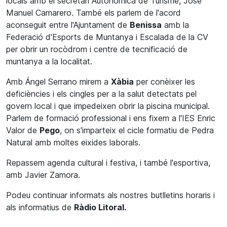
locals amb el secretari Autonòmica de Turisme, José
Manuel Camarero. També els parlem de l'acord
aconseguit entre l'Ajuntament de
Benissa
amb la
Federació d'Esports de Muntanya i Escalada de la CV
per obrir un rocòdrom i centre de tecnificació de
muntanya a la localitat.
Amb Ángel Serrano mirem a
Xàbia
per conèixer les
deficiències i els cingles per a la salut detectats pel
govern local i que impedeixen obrir la piscina municipal.
Parlem de formació professional i ens fixem a l'IES Enric
Valor de
Pego
, on s'imparteix el cicle formatiu de Pedra
Natural amb moltes eixides laborals.
Repassem agenda cultural i festiva, i també l'esportiva,
amb Javier Zamora.
Podeu continuar informats als nostres butlletins horaris i
als informatius de
Ràdio Litoral.