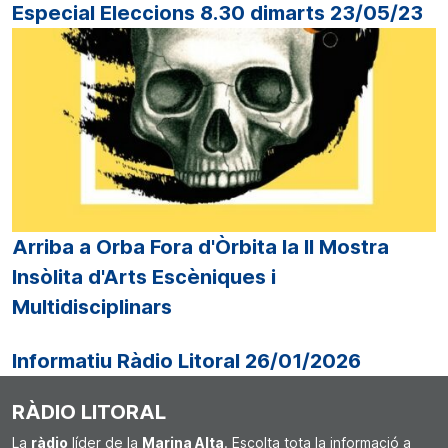
Especial Eleccions 8.30 dimarts 23/05/23
Arriba a Orba Fora d'Òrbita la II Mostra
Insòlita d'Arts Escèniques i
Multidisciplinars
Informatiu Ràdio Litoral 26/01/2026
RÀDIO LITORAL
La
ràdio
líder de la
Marina Alta
. Escolta tota la informació a