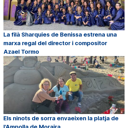
La filà Sharquies de Benissa estrena una
marxa regal del director i compositor
Azael Tormo
Els ninots de sorra envaeixen la platja de
l'Ampolla de Moraira