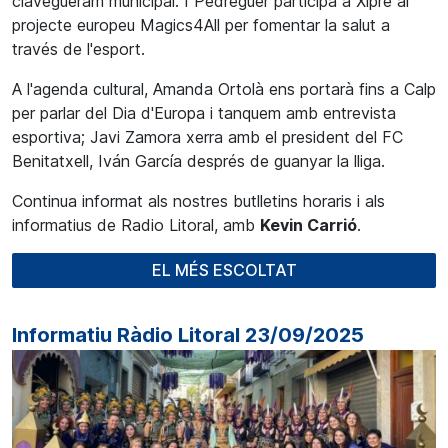
clavegueram municipal. I Pedreguer participa a Xipre al
projecte europeu Magics4All per fomentar la salut a
través de l'esport.
A l'agenda cultural, Amanda Ortolà ens portarà fins a Calp
per parlar del Dia d'Europa i tanquem amb entrevista
esportiva; Javi Zamora xerra amb el president del FC
Benitatxell, Iván García després de guanyar la lliga.
Continua informat als nostres butlletins horaris i als
informatius de Radio Litoral, amb
Kevin Carrió
.
EL MÉS ESCOLTAT
Informatiu Ràdio Litoral 23/09/2025