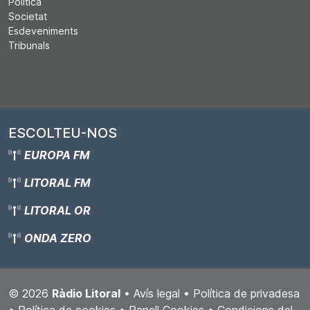
Política
Societat
Esdeveniments
Tribunals
ESCOLTEU-NOS
EUROPA FM
LITORAL FM
LITORAL OR
ONDA ZERO
© 2026
Ràdio Litoral
•
Avís legal
•
Política de privadesa
•
Política de cookies
•
Panell Cookies
•
Condicions del