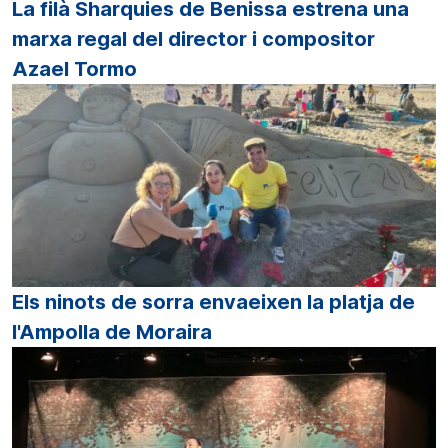
La filà Sharquies de Benissa estrena una
marxa regal del director i compositor
Azael Tormo
Els ninots de sorra envaeixen la platja de
l'Ampolla de Moraira