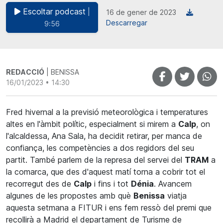
Escoltar podcast
|
16 de gener de 2023
Descarregar
9:56
REDACCIÓ
| BENISSA
16/01/2023 • 14:30
Fred hivernal a la previsió meteorològica i temperatures
altes en l'àmbit polític, especialment si mirem a
Calp
, on
l'alcaldessa, Ana Sala, ha decidit retirar, per manca de
confiança, les competències a dos regidors del seu
partit. També parlem de la represa del servei del
TRAM
a
la comarca, que des d'aquest matí torna a cobrir tot el
recorregut des de
Calp
i fins i tot
Dénia
. Avancem
algunes de les propostes amb què
Benissa
viatja
aquesta setmana a FITUR i ens fem ressò del premi que
recollirà a Madrid el departament de Turisme de