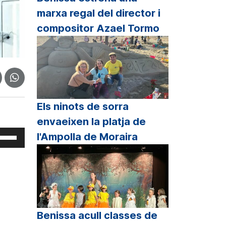
marxa regal del director i
compositor Azael Tormo
Els ninots de sorra
envaeixen la platja de
eu
l'Ampolla de Moraira
rvir
s
cles
etxa
p
Benissa acull classes de
unt/cap