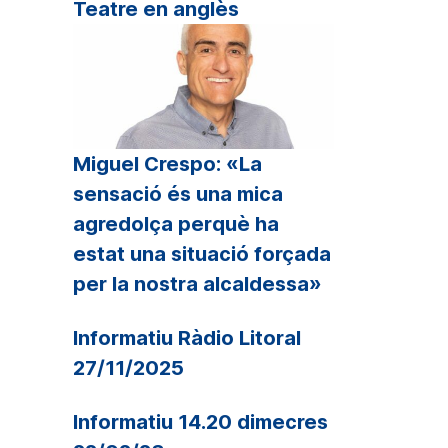
Teatre en anglès
all
r
crementar
sminuir
Miguel Crespo: «La
lum.
sensació és una mica
agredolça perquè ha
estat una situació forçada
per la nostra alcaldessa»
Informatiu Ràdio Litoral
27/11/2025
Informatiu 14.20 dimecres