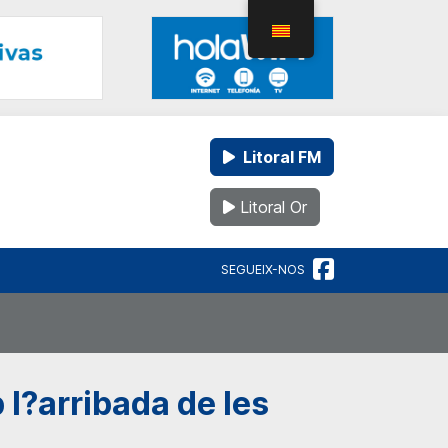
Litoral FM
Litoral Or
SEGUEIX-NOS
 l?arribada de les