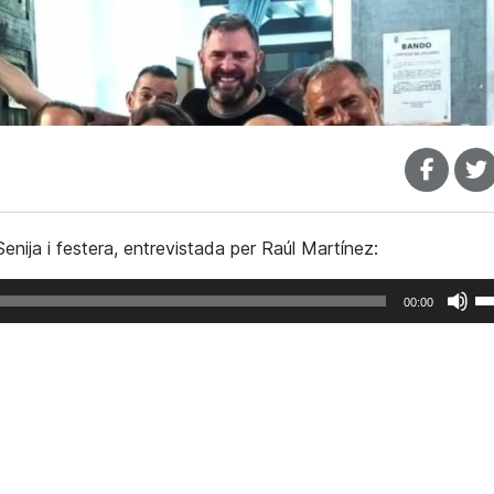
enija i festera, entrevistada per Raúl Martínez:
F
00:00
se
le
te
de
fl
ca
am