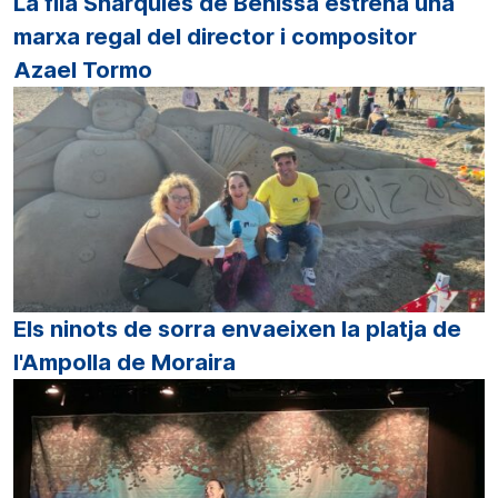
La filà Sharquies de Benissa estrena una
marxa regal del director i compositor
Azael Tormo
Els ninots de sorra envaeixen la platja de
l'Ampolla de Moraira