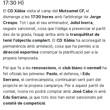
17:30 H)
El
CD Xàbia
visita el camp del
Mutxamel CF,
el
diumenge a les
17:30 hores
amb l'arbitratge de
Jorge
Crespo
. Tot i que el seu entrenador,
Juliol Ivorra
,
segueix sancionat, cosa que l'obliga a presenciar el partit
des de la grada, l'equip arriba amb la
tranquil·litat de
tenir l'objectiu complert
. El
CD
Xàbia
ha aconseguit la
permanència amb antelació, cosa que ha permès a la
direcció esportiva
començar la planificació per a la
propera temporada.
Pel que fa a les
renovacions
, el
club blanc-i-vermell
ha
fet oficials les primeres:
Paolo
, el defensa, i
Edu
Serrano
, el centrecampista, continuaran sent part del
projecte en la propera campanya. Per a aquest partit de
comiat, Ivorra no podrà comptar amb
José Cabo
ni amb
Edu Serrano
, ja que tots dos han estat sancionats pel
comitè de competició
.