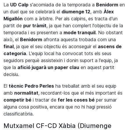
La
UD
Calp
s'acomiada de la temporada a
Benidorm
en
un duel que se celebrarà el
diumenge 12
, amb
Àlex
Migallón
com a àrbitre. Per als calpins, es tracta d'un
partit de
pur tràmit
, ja que han complert l'objectiu de la
temporada i es presenten a
mode tranquil
. No obstant
això, el
Benidorm
afronta aquesta trobada com una
final
, ja que el seu objectiu és aconseguir el
ascens de
categoria
. L'equip local ha convocat tots els seus
seguidors perquè assisteixin i donin suport a l'equip, ja
que la
afició jugarà un paper clau
en aquest partit
decisiu.
El
tècnic Pedro Perles
ha treballat amb el seu equip
amb
normalitat
, recordant-los que el més important és
competir bé
i tractar de
fer les coses bé
per sumar
alguna cosa positiva, encara que no hi hagi pressió
classificatòria.
Mutxamel CF-CD Xàbia (Diumenge