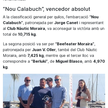
“Nou Calabuch”, vencedor absolut
A la classificació general per quilos, l'embarcació
“Nou
Calabuch”
, patronejada per
Jorge Canet
i representant
al
Club Nàutic Moraira
, va aconseguir la victòria amb un
total de
10,715 kg
.
La segona posició va ser per
“Beefeater Moraira”
,
patronejada per
Juan V. Oller
, també del Club Nàutic
Moraira, amb
7,425 kg
, mentre que el tercer lloc va
correspondre a
“Berluki”
, de
Miguel Blasco
, amb
4,970
kg
.