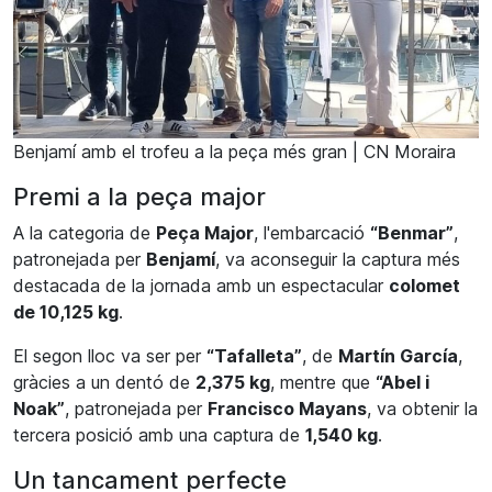
Benjamí amb el trofeu a la peça més gran | CN Moraira
Premi a la peça major
A la categoria de
Peça Major
, l'embarcació
“Benmar”
,
patronejada per
Benjamí
, va aconseguir la captura més
destacada de la jornada amb un espectacular
colomet
de 10,125 kg
.
El segon lloc va ser per
“Tafalleta”
, de
Martín García
,
gràcies a un dentó de
2,375 kg
, mentre que
“Abel i
Noak”
, patronejada per
Francisco Mayans
, va obtenir la
tercera posició amb una captura de
1,540 kg
.
Un tancament perfecte