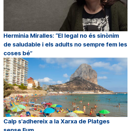
Herminia Miralles: “El legal no és sinònim
de saludable i els adults no sempre fem les
coses bé”
Calp s'adhereix a la Xarxa de Platges
sense Fum