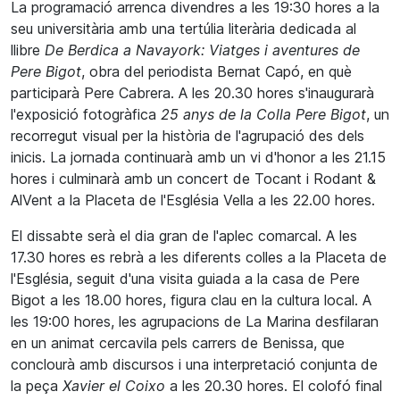
La programació arrenca divendres a les 19:30 hores a la
seu universitària amb una tertúlia literària dedicada al
llibre
De Berdica a Navayork: Viatges i aventures de
Pere Bigot
, obra del periodista Bernat Capó, en què
participarà Pere Cabrera. A les 20.30 hores s'inaugurarà
l'exposició fotogràfica
25 anys de la Colla Pere Bigot
, un
recorregut visual per la història de l'agrupació des dels
inicis. La jornada continuarà amb un vi d'honor a les 21.15
hores i culminarà amb un concert de Tocant i Rodant &
AlVent a la Placeta de l'Església Vella a les 22.00 hores.
El dissabte serà el dia gran de l'aplec comarcal. A les
17.30 hores es rebrà a les diferents colles a la Placeta de
l'Església, seguit d'una visita guiada a la casa de Pere
Bigot a les 18.00 hores, figura clau en la cultura local. A
les 19:00 hores, les agrupacions de La Marina desfilaran
en un animat cercavila pels carrers de Benissa, que
conclourà amb discursos i una interpretació conjunta de
la peça
Xavier el Coixo
a les 20.30 hores. El colofó final