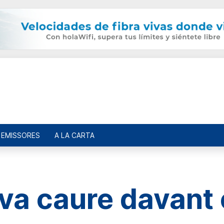
EMISSORES
A LA CARTA
 va caure davant 