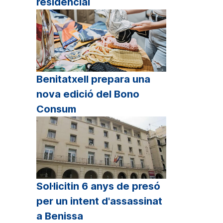
residencial
Benitatxell prepara una
nova edició del Bono
Consum
Sol·licitin 6 anys de presó
per un intent d'assassinat
a Benissa