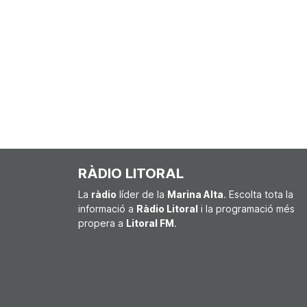
RÀDIO LITORAL
La
ràdio
líder de la
Marina Alta
. Escolta tota la
informació a
Ràdio Litoral
i la programació més
propera a
Litoral FM
.