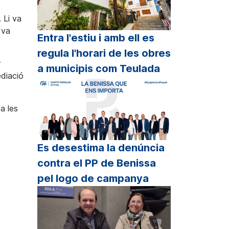
 Li va
 va
Entra l'estiu i amb ell es
regula l'horari de les obres
r
a municipis com Teulada
ediació
a les
Es desestima la denúncia
contra el PP de Benissa
pel logo de campanya