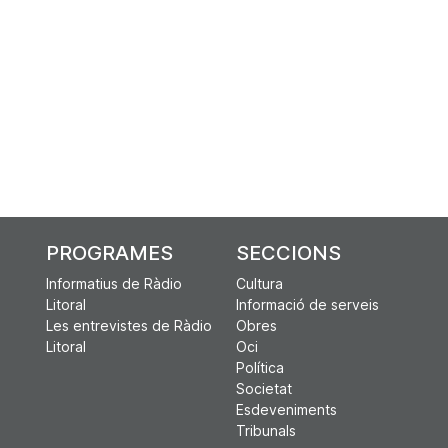
PROGRAMES
SECCIONS
Informatius de Ràdio
Cultura
Litoral
Informació de serveis
Les entrevistes de Ràdio
Obres
Litoral
Oci
Política
Societat
Esdeveniments
Tribunals