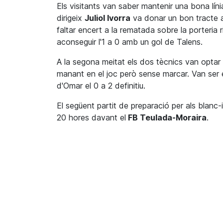
Els visitants van saber mantenir una bona lín
dirigeix
Juliol Ivorra
va donar un bon tracte a 
faltar encert a la rematada sobre la porteria
aconseguir l'1 a 0 amb un gol de Talens.
A la segona meitat els dos tècnics van optar 
manant en el joc però sense marcar. Van ser e
d'Omar el 0 a 2 definitiu.
El següent partit de preparació per als blanc-
20 hores davant el
FB Teulada-Moraira
.