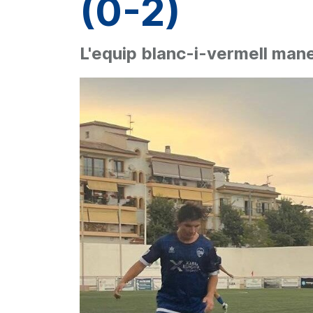
(0-2)
L'equip blanc-i-vermell mane