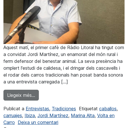
Aquest matí, el primer cafè de Ràdio Litoral ha tingut com
a convidat Jordi Martínez, un enamorat del món rural i
ferm defensor del benestar animal. La seva presència ha
omplert l'estudi de calidesa, i el dringar dels cascavells i
el rodar dels carros tradicionals han posat banda sonora
a una entrevista carregada […]
from Jordi Martínez: «El món del carro i les c
Llegeix més…
Publicat a
Entrevistas
,
Tradiciones
Etiquetat
caballos
,
carruajes
,
Ibiza
,
Jordi Martínez
,
Marina Alta
,
Volta en
a Jordi Martínez: «El mundo del ca
Carro
Deixa un comentari