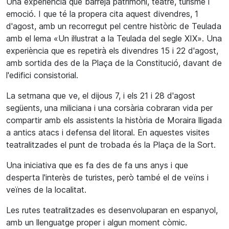
Una experiència que barreja patrimoni, teatre, turisme i
emoció. I que té la propera cita aquest divendres, 1
d'agost, amb un recorregut pel centre històric de Teulada
amb el lema «Un il·lustrat a la Teulada del segle XIX». Una
experiència que es repetirà els divendres 15 i 22 d'agost,
amb sortida des de la Plaça de la Constitució, davant de
l'edifici consistorial.
La setmana que ve, el dijous 7, i els 21 i 28 d'agost
següents, una miliciana i una corsària cobraran vida per
compartir amb els assistents la història de Moraira lligada
a antics atacs i defensa del litoral. En aquestes visites
teatralitzades el punt de trobada és la Plaça de la Sort.
Una iniciativa que es fa des de fa uns anys i que
desperta l'interès de turistes, però també el de veïns i
veïnes de la localitat.
Les rutes teatralitzades es desenvoluparan en espanyol,
amb un llenguatge proper i algun moment còmic.