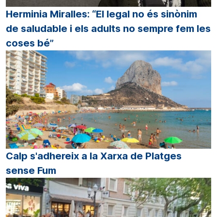
Herminia Miralles: “El legal no és sinònim
de saludable i els adults no sempre fem les
coses bé”
Calp s'adhereix a la Xarxa de Platges
sense Fum