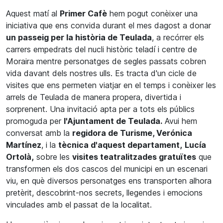
Aquest matí al
Primer Cafè
hem pogut conèixer una
iniciativa que ens convida durant el mes dagost a donar
un passeig per la història de Teulada
, a recórrer els
carrers empedrats del nucli històric teladí i centre de
Moraira mentre personatges de segles passats cobren
vida davant dels nostres ulls. Es tracta d'un cicle de
visites que ens permeten viatjar en el temps i conèixer les
arrels de Teulada de manera propera, divertida i
sorprenent. Una invitació apta per a tots els públics
promoguda per
l'Ajuntament de Teulada.
Avui hem
conversat amb la
regidora de Turisme, Verónica
Martínez
, i la
tècnica d'aquest departament,
Lucía
Ortolà,
sobre les
visites teatralitzades gratuïtes
que
transformen els dos cascos del municipi en un escenari
viu, en què diversos personatges ens transporten alhora
pretèrit, descobrint-nos secrets, llegendes i emocions
vinculades amb el passat de la localitat.