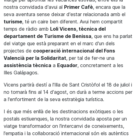
nostra convidada d'avui al
Primer Cafè
, encara que la
seva aventura sense deixar d'estar relacionada amb el
turisme
, té un caire ben diferent. Avui hem compartit
temps de ràdio amb
Loli Vicens, tècnica del
departament de Turisme de Benissa
, que ens ha parlat
del viatge que està preparant en el marc d'un dels
projectes de
cooperació internacional del Fons
Valencià per la Solidaritat
, per tal de fer-ne una
assistència tècnica
a
Equador
, concretament a les
Illes Galápagos.
Vicens partirà destí a l'Illa de Sant Cristòfol el 18 de juliol i
no tornarà fins al 14 d'agost, on durà a terme accions per
a l'enfortiment de la seva estratègia turística.
I és que més enllà de les destinacions exòtiques o les
postals estiuenques, la nostra convidada aposta per un
viatge transformador on l'intercanvi de coneixements,
l'empatia i la col·laboració internacional són els autèntics