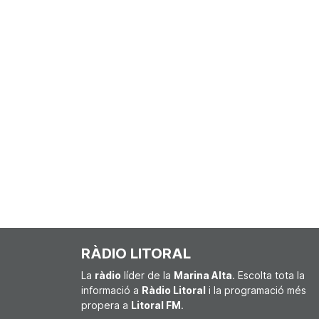
RÀDIO LITORAL
La
ràdio
líder de la
Marina Alta
. Escolta tota la
informació a
Ràdio Litoral
i la programació més
propera a
Litoral FM
.