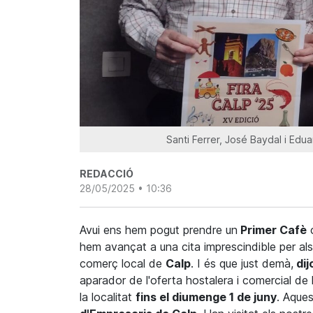
Santi Ferrer, José Baydal i Edu
REDACCIÓ
28/05/2025 • 10:36
Avui ens hem pogut prendre un
Primer Cafè
c
hem avançat a una cita imprescindible per als 
comerç local de
Calp
. I és que just demà,
dij
aparador de l'oferta hostalera i comercial de
la localitat
fins el diumenge 1 de juny
. Aque