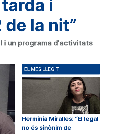
tarda i
de la nit”
l i un programa d'activitats
EL MÉS LLEGIT
Herminia Miralles: “El legal
no és sinònim de