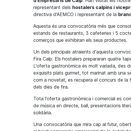
d'Empresaris de Calp
. Han visitat els nostr
representant dels
hostalers calpins i vicep
directiva d'AEMCO i representant de la
branc
Aquesta és una convocatòria més que consol
estands de restaurants, 3 cafeteries i 5 cocte
comerços que exhibiran els seus productes.
Un dels principals atraients d'aquesta convo
Fira Calp. Els hostalers prepararan quatre ta
L'oferta gastronòmica és molt variada, des del
exquisits plats gurmet, tot marinat amb una s
com a novetat, es recupera el concurs de la ta
dels dies de fira.
Tota l'oferta gastronòmica i comercial es co
de música en directe, ball, presentacions literàr
solidària.
Una convocatòria que mira cap al futur, ober