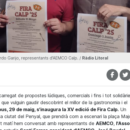
ardo Garijo, representants d'AEMCO Calp. /
Ràdio Litoral
arregat de propostes lúdiques, comercials i fins i tot solidàri
que vulguin gaudir descobrint el millor de la gastronomia i el
ous, 29 de maig, s'inaugura la XV edició de Fira Calp.
Un
 la ciutat del Penyal, que prendrà com a escenari la plaça Maj
st matí hem conversat amb representants de
AEMCO
,
l'Asso