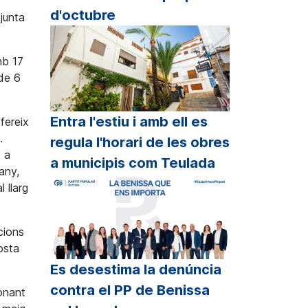
d'octubre
junta
mb 17
 de 6
Entra l'estiu i amb ell es
fereix
.
regula l'horari de les obres
x a
a municipis com Teulada
any,
 llarg
cions
posta
Es desestima la denúncia
contra el PP de Benissa
onant