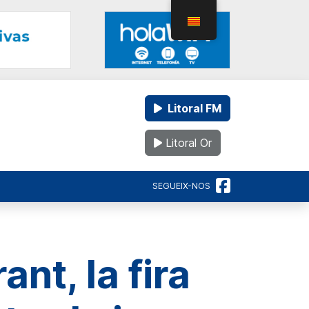
Litoral FM
Litoral Or
SEGUEIX-NOS
nt, la fira