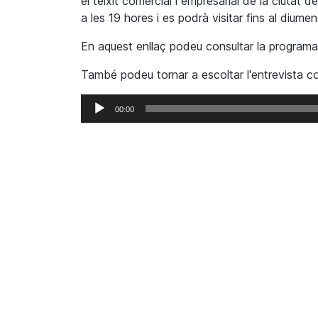
el teixit comercial i empresarial de la ciutat
a les 19 hores i es podrà visitar fins al diumen
En aquest enllaç podeu consultar la programa
També podeu tornar a escoltar l'entrevista c
Reproductor
00:00
d'àudio