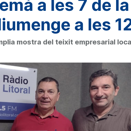
emà a les 7 de la 
diumenge a les 12 
mplia mostra del teixit empresarial loca