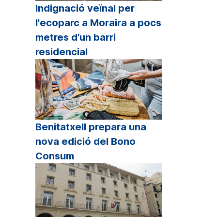
sminuir
Indignació veïnal per
l'ecoparc a Moraira a pocs
lum.
metres d'un barri
residencial
Benitatxell prepara una
nova edició del Bono
Consum