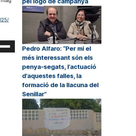
e maig
pel logo de campanya
025/
eu
Pedro Alfaro: “Per mi el
rvir
més interessant són els
s
cles
penya-segats, l'actuació
d'aquestes falles, la
etxa
formació de la llacuna del
p
Senillar”
unt/cap
all
r
crementar