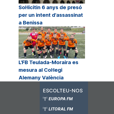
Sol·licitin 6 anys de presó
per un intent d'assassinat
a Benissa
L'FB Teulada-Moraira es
mesura al Col·legi
Alemany València
ESCOLTEU-NOS
EUROPA FM
LITORAL FM