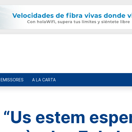
EMISSORES
A LA CARTA
: “Us estem espera