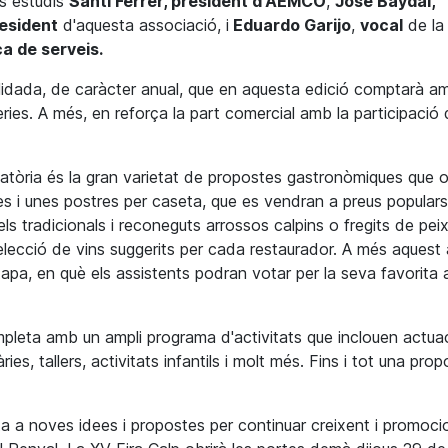
es estudis
Santi Ferrer, president d'AEMCO
,
José Baydal,
resident
d'aquesta associació, i
Eduardo Garijo
,
vocal
de la 
a de serveis.
idada, de caràcter anual, que en aquesta edició comptarà a
ries. A més, en reforça la part comercial amb la participació
catòria és la gran varietat de propostes gastronòmiques que o
pes i unes postres per caseta, que es vendran a preus populars
s tradicionals i reconeguts arrossos calpins o fregits de pei
elecció de vins suggerits per cada restaurador. A més aquest 
pa, en què els assistents podran votar per la seva favorita al
mpleta amb un ampli programa d'activitats que inclouen actua
ies, tallers, activitats infantils i molt més. Fins i tot una pro
ta a noves idees i propostes per continuar creixent i promoci