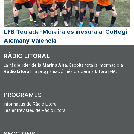
L'FB Teulada-Moraira es mesura al Col·legi
Alemany València
RÀDIO LITORAL
La
ràdio
líder de la
Marina Alta
. Escolta tota la informació a
Ràdio Litoral
i la programació més propera a
Litoral FM
.
PROGRAMES
Informatius de Ràdio Litoral
Les entrevistes de Ràdio Litoral
SECCIONS