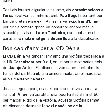
punts.
Tot i els intents d'igualar la situació, els
aproximacions a
l'àrea
rival van ser mínims, amb
Pau Seguí
intentant per
banda dreta sense èxit. A més, la
va expulsar d'Elías
per doble targeta groga va complicar encara més la
situació per als de
Lauro Techeira
, que acabaran el
partit amb
mala imatge
ia
dècim lloc
a la classificació.
Bon cap d'any per al CD Dénia
El
CD Dénia
va tancar l'any amb una victòria treballada a
la
UD Carcaixent
per 0 a 1, en un partit molt serios dels
de
Juanjo Antolí
. Els dianencs van saber controlar els
temps del partit, amb una primera meitat on el marcador
es va mantenir inalterat.
Ja a la segona part, quan el partit semblava abocat a
l'empat,
Àngel
va aprofitar una oportunitat al minut 90
per marcar el gol de la victòria. Aquesta victòria permet
als dianencs despedir l'any al
novè lloc de la