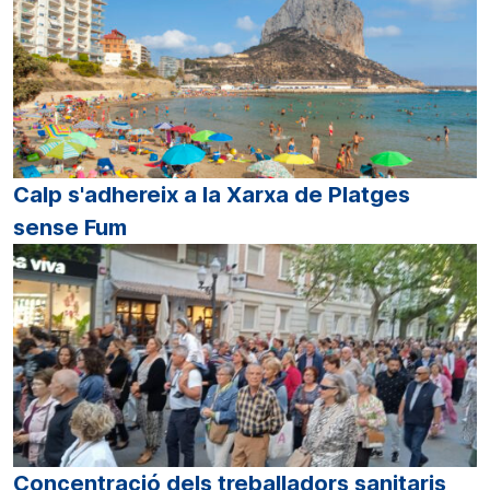
Calp s'adhereix a la Xarxa de Platges
sense Fum
Concentració dels treballadors sanitaris