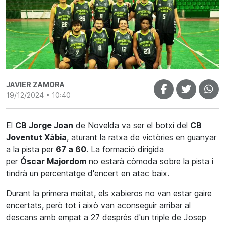
JAVIER ZAMORA
19/12/2024 • 10:40
El
CB Jorge
Joan
de Novelda va ser el botxí del
CB
Joventut Xàbia
, aturant la ratxa de victòries en guanyar
a la pista per
67 a 60
. La formació dirigida
per
Óscar
Majordom
no estarà còmoda sobre la pista i
tindrà un percentatge d'encert en atac baix.
Durant la primera meitat, els
xabieros
no van estar gaire
encertats, però tot i això van aconseguir arribar al
descans amb empat a 27 després d'un triple de Josep