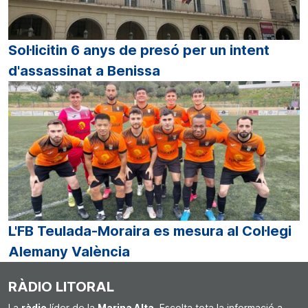
Sol·licitin 6 anys de presó per un intent
d'assassinat a Benissa
L'FB Teulada-Moraira es mesura al Col·legi
Alemany València
RÀDIO LITORAL
La
ràdio
líder de la
Marina Alta
. Escolta tota la informació a