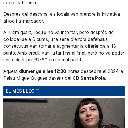
sobre la bocina.
Després del descans, els locals van prendre la iniciativa
al joc i al marcador.
A l'últim quart, l'equip ho va intentar, però després de
col·locar-se a 6 punts, una sèrie d'errors defensius
consecutius van tornar a augmentar la diferència a 13
punts. Amb orgull, van lluitar fins al final, però no va poder
ser, caient per 67-60 en un mal partit.
Aquest
diumenge a les 12:30
hores despedirà el 2024 al
Palau
Miquel
Buigues
davant de
l
CB Santa Pola
.
EL MÉS LLEGIT