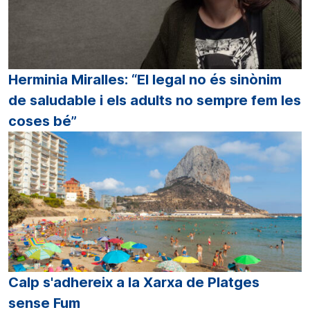
Herminia Miralles: “El legal no és sinònim
de saludable i els adults no sempre fem les
coses bé”
Calp s'adhereix a la Xarxa de Platges
sense Fum