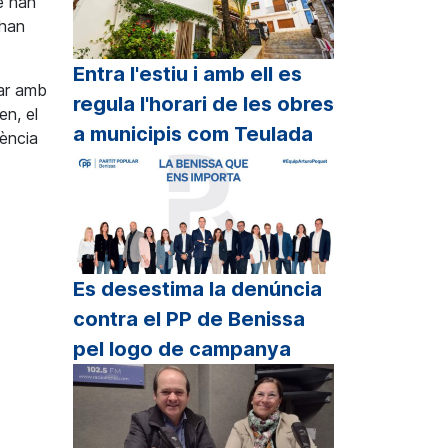
ue han
 han
Entra l'estiu i amb ell es
nar amb
regula l'horari de les obres
en, el
a municipis com Teulada
ència
Es desestima la denúncia
contra el PP de Benissa
pel logo de campanya