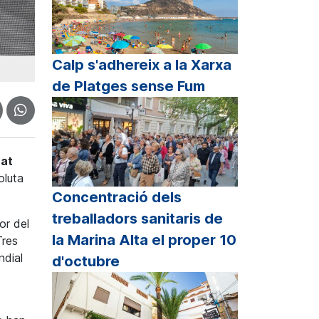
Calp s'adhereix a la Xarxa
de Platges sense Fum
at
oluta
Concentració dels
treballadors sanitaris de
or del
la Marina Alta el proper 10
Tres
ndial
d'octubre