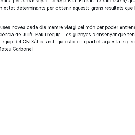
ntina per donar suport al regatista. El gran treball i esforç q
han estat determinants per obtenir aquests grans resultats que
 cuses noves cada dia mentre viatgi pel món per poder entre
ciència de
Julià
, Pau i l'equip. Les guanyes d'ensenyar que ten
u equip del
CN
Xàbia
, amb qui estic compartint
aquesta
experi
ateu
Carbonell.