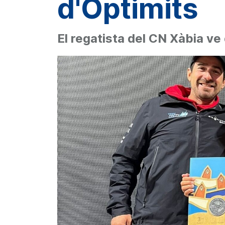
d'Optimits
El regatista del CN Xàbia ve