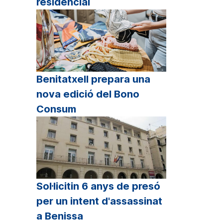
residencial
Benitatxell prepara una
nova edició del Bono
Consum
Sol·licitin 6 anys de presó
per un intent d'assassinat
a Benissa