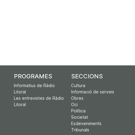
PROGRAMES
SECCIONS
Informatius de Ràdio
Cultura
Litoral
Informació de serveis
Les entrevistes de Ràdio
Obres
Litoral
Oci
Política
Societat
Esdeveniments
Tribunals