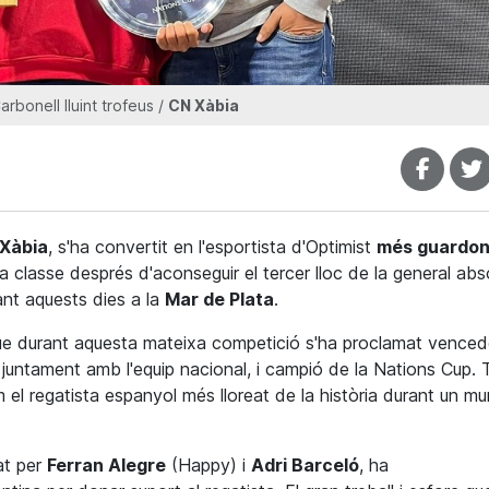
rbonell lluint trofeus /
CN Xàbia
Xàbia
, s'ha convertit en l'esportista d'Optimist
més guardon
a classe després d'aconseguir el tercer lloc de la general abs
ant aquests dies a la
Mar de Plata
.
ue durant
aquesta
mateixa competició s'ha proclamat venced
, juntament amb l'equip nacional, i campió de la
Nations
Cup. 
om el regatista espanyol més
lloreat
de la història durant un mu
rat per
Ferran
Alegre
(
Happy
) i
Adri Barceló
, ha