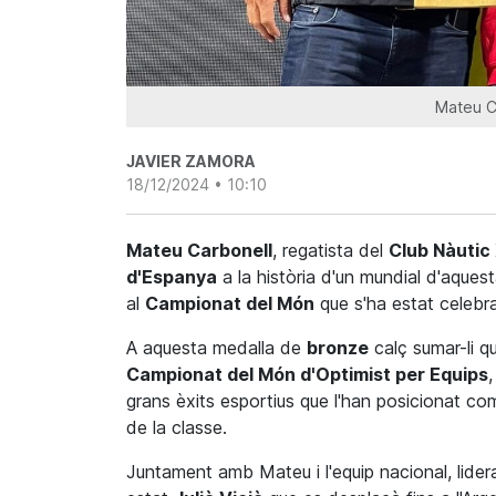
Mateu Ca
JAVIER ZAMORA
18/12/2024 • 10:10
Mateu
Carbonell
, regatista del
Club
Nàutic
d'Espanya
a la història d'un mundial d'aquest
al
Campionat del Món
que s'ha estat celebr
A aquesta medalla de
bronze
calç sumar-li q
Campionat del Món d'Optimist per Equips
grans èxits esportius que l'han posicionat c
de la classe.
Juntament amb
Mateu
i l'equip nacional, lide