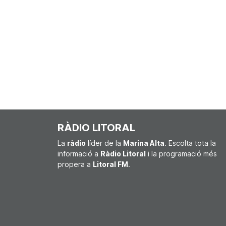
RÀDIO LITORAL
La
ràdio
líder de la
Marina Alta
. Escolta tota la
informació a
Ràdio Litoral
i la programació més
propera a
Litoral FM
.