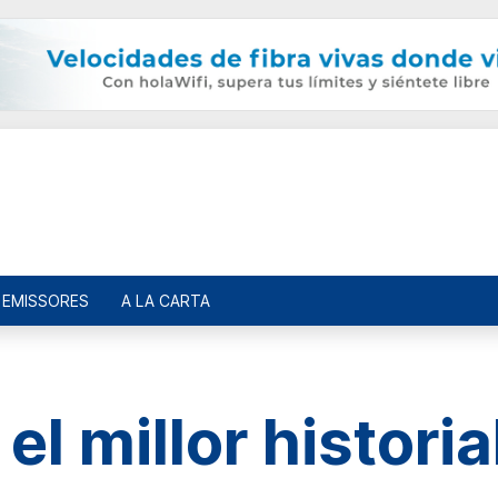
EMISSORES
A LA CARTA
el millor histori