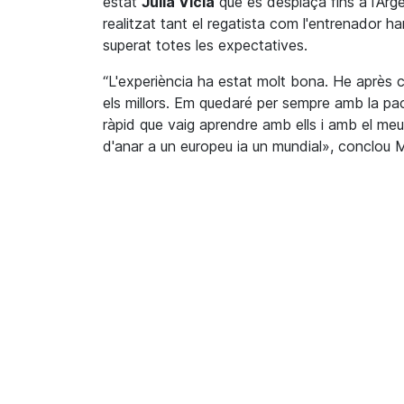
estat
Julià
Vicià
que es desplaçà fins a l'Arge
realitzat tant el regatista com l'entrenador 
superat totes les expectatives.
“L'experiència ha estat molt bona. He après
els millors. Em quedaré per sempre amb la pa
ràpid que vaig aprendre amb ells i amb el me
d'anar a un europeu ia un mundial», conclou
M