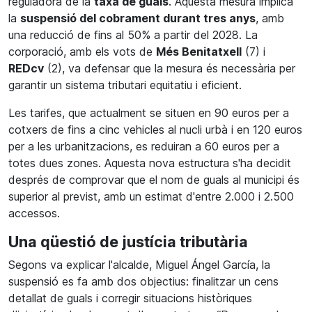
reguladora de la
taxa de guals
. Aquesta mesura implica
la
suspensió del cobrament durant tres anys
, amb
una reducció de fins al 50% a partir del 2028. La
corporació, amb els vots de
Més Benitatxell
(7) i
REDcv
(2), va defensar que la mesura és necessària per
garantir un sistema tributari equitatiu i eficient.
Les tarifes, que actualment se situen en 90 euros per a
cotxers de fins a cinc vehicles al nucli urbà i en 120 euros
per a les urbanitzacions, es reduiran a 60 euros per a
totes dues zones. Aquesta nova estructura s'ha decidit
després de comprovar que el nom de guals al municipi és
superior al previst, amb un estimat d'entre 2.000 i 2.500
accessos.
Una qüestió de justícia tributària
Segons va explicar l'alcalde, Miguel Ángel García, la
suspensió es fa amb dos objectius: finalitzar un cens
detallat de guals i corregir situacions històriques