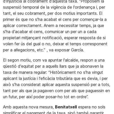
d'injustícia al cobrament d'aquesta taxa. “Proposem la
suspensió temporal de la vigència de l'ordenança i, per
tant, el seu cobrament, per dos motius importants. El
primer és que no s'ha acabat el cens per començar-la a
aplicar correctament. Anem a necessitar temps, ja que
s'ha d'acabar el cens, comunicar un per un a cada
propietari mitjançant notificació, esperar resposta de si
volen fer ús del gual o no, deixar el temps corresponent
per a al·legacions, etc.” , va exposar García.
El segon motiu, com va apuntar l'alcalde, respon a una
qüestió d'equitat per a aquells llars que ja abonaven la
taxa de manera regular: “Històricament no s'ha vingut
aplicant la justícia i l'eficàcia tributària que es devia, i per
això s'ha considerat aplicar aquesta suspensió per a tots,
tant per als que ja pagaven com per als que paguessin en
un futur, per així poder posar-ho tot en ordre”.
Amb aquesta nova mesura,
Benitatxell
espera no sols
simplificar el pagament de la taxa, sinó també garantir