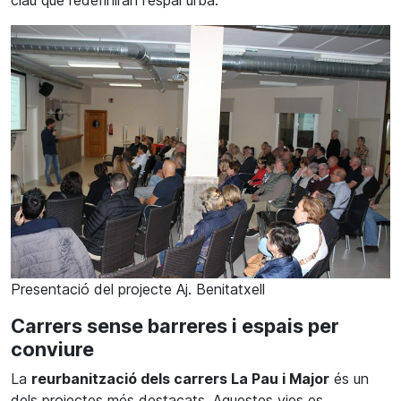
clau que redefiniran l'espai urbà.
Presentació del projecte Aj. Benitatxell
Carrers sense barreres i espais per
conviure
La
reurbanització dels carrers La Pau i Major
és un
dels projectes més destacats. Aquestes vies es