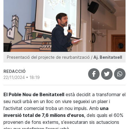
Presentació del projecte de reurbanització /
Aj. Benitatxell
REDACCIÓ
22/11/2024 • 18:19
El Poble Nou de Benitatxell
està decidit a transformar el
seu nucli urbà en un lloc on viure segueixi un plaer i
l'activitat comercial troba un nou impuls. Amb
una
inversió total de 7,6 milions d'euros
, dels quals el 60%
provenen de fons externs, s'executaran sis actuacions