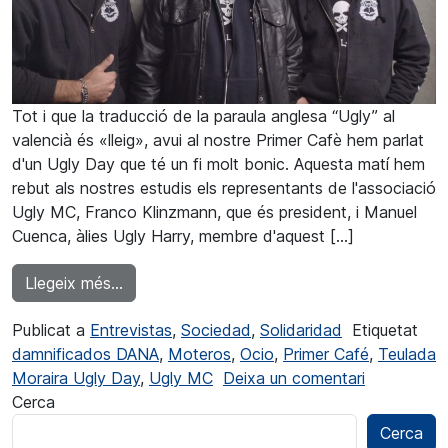
Tot i que la traducció de la paraula anglesa “Ugly” al
valencià és «lleig», avui al nostre Primer Cafè hem parlat
d'un Ugly Day que té un fi molt bonic. Aquesta matí hem
rebut als nostres estudis els representants de l'associació
Ugly MC, Franco Klinzmann, que és president, i Manuel
Cuenca, àlies Ugly Harry, membre d'aquest […]
from Ugly Harry: “Estem complint amb els obje
Llegeix més…
Publicat a
Entrevistas
,
Sociedad
,
Solidaridad
Etiquetat
damnificados DANA
,
Moteros
,
Ocio
,
Primer Café
,
Teulada
a Ugly Harr
Moraira Ugly Day
,
Ugly MC
Deixa un comentari
Cerca
Cerca