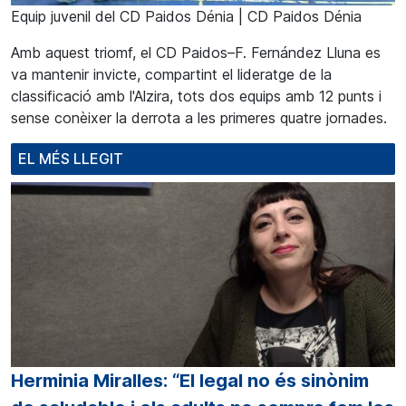
Equip juvenil del CD Paidos Dénia | CD Paidos Dénia
Amb aquest triomf, el CD
Paidos
–
F
. Fernández
Lluna
es
va mantenir invicte, compartint el lideratge de la
classificació amb l'Alzira, tots dos equips amb 12 punts i
sense conèixer la derrota a les primeres quatre jornades.
EL MÉS LLEGIT
Herminia Miralles: “El legal no és sinònim