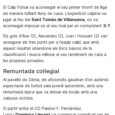
El
Calp
Futsal
va aconseguir el seu primer triomf de lliga
de manera brillant lluny de casa. L'expedició calpina va
jugar al feu del
Sant Tomàs de
Villanueva
, on va
aconseguir imposar-se al seu rival per un contundent
3-7
.
Els gols d'
Iker
(2),
Alexandru
(2),
Ivan
i
Hossam
(2) van
assegurar els tres punts per a l'equip calpí, que amb
aquest resultat abandona els llocs baixos de la
classificació i busca millorar el seu rendiment de cara a
les properes jornades.
Remuntada col·legial
Al pavelló de Dénia, els aficionats gaudiran d'un autèntic
espectacle de futbol sala juvenil autonòmic, amb una
remuntada èpica que va deixar els locals amb una
valuosa victòria.
El partit entre el CD
Paidos-F. Fernández
Luna
i
Dominics
Llevant
va començar complicat per als