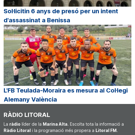
Sol·licitin 6 anys de presó per un intent
d'assassinat a Benissa
L'FB Teulada-Moraira es mesura al Col·legi
Alemany València
RÀDIO LITORAL
La
ràdio
líder de la
Marina Alta
. Escolta tota la informació a
Ràdio Litoral
i la programació més propera a
Litoral FM
.