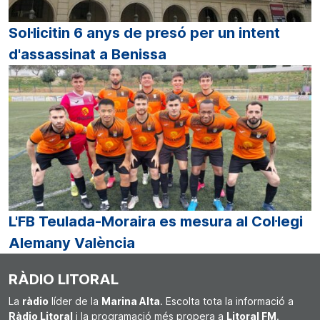
Sol·licitin 6 anys de presó per un intent
d'assassinat a Benissa
L'FB Teulada-Moraira es mesura al Col·legi
Alemany València
RÀDIO LITORAL
La
ràdio
líder de la
Marina Alta
. Escolta tota la informació a
Ràdio Litoral
i la programació més propera a
Litoral FM
.