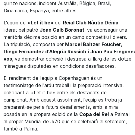
quinze nacions, incloent Austràlia, Bèlgica, Brasil,
Dinamarca, Espanya, entre altres.
L'equip del
«Let
it
be»
del
Reial Club Nàutic Dénia
,
liderat pel patró
Joan
Calb
Boronat
, va aconseguir una
meritòria décima posició en un camp competitiu i divers.
La tripulació, composta per
Marcel
Baltzer
Foucher
,
Diego
Fernandez
d'Alegria
Rossich
i
Joan
Pau
Fregone
vos
, va demostrar cohesió i destresa al llarg de les dotze
mànegues disputades en condicions desafiadores.
El rendiment de l'equip a Copenhaguen és un
testimoniatge de l'ardu treball i la preparació intensiva,
col·locant al «Let
it
be» entre els destacats del
campionat. Amb aquest assoliment, l'equip es troba ja
preparant-se per a futurs desafiaments, amb la mira
posada en la propera edició de la
Copa del Rei
a Palma i
al proper Mundial de J/70 que se celebrarà al setembre,
també a Palma.