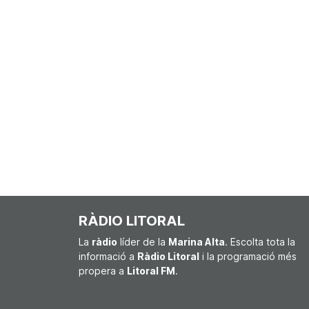
RÀDIO LITORAL
La
ràdio
líder de la
Marina Alta
. Escolta tota la
informació a
Ràdio Litoral
i la programació més
propera a
Litoral FM
.