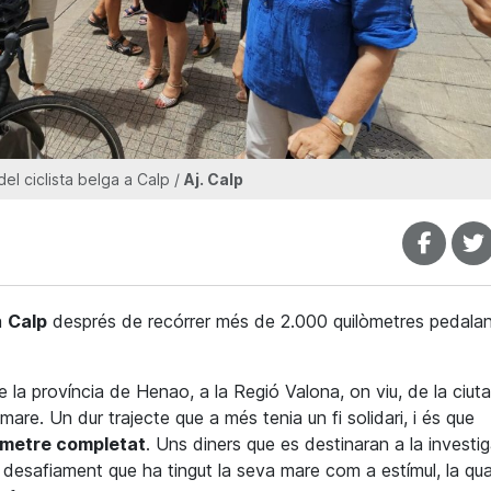
el ciclista belga a Calp /
Aj. Calp
a
Calp
després de recórrer més de 2.000 quilòmetres pedala
e la província de Henao, a la Regió Valona, on viu, de la ciuta
are. Un dur trajecte que a més tenia un fi solidari, i és que
òmetre completat
. Uns diners que es destinaran a la investi
 desafiament que ha tingut la seva mare com a estímul, la qua