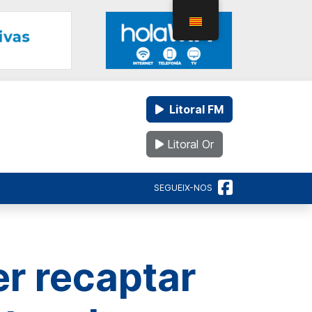
Litoral FM
Litoral Or
SEGUEIX-NOS
r recaptar