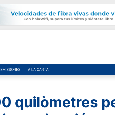
EMISSORES
A LA CARTA
0 quilòmetres pe