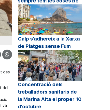
sempre fem les coses bé”
Calp s'adhereix a la Xarxa
de Platges sense Fum
nt des
Concentració dels
t del
treballadors sanitaris de
la Marina Alta el proper 10
gació
l va
d'octubre