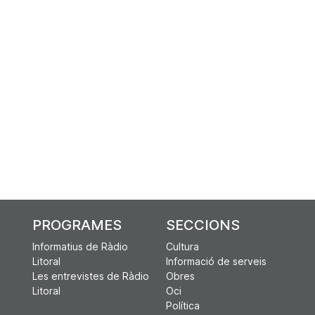
PROGRAMES
SECCIONS
Informatius de Ràdio
Cultura
Litoral
Informació de serveis
Les entrevistes de Ràdio
Obres
Litoral
Oci
Política